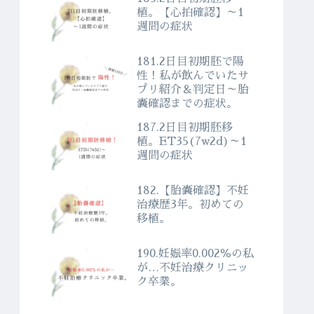
植。【心拍確認】～1
週間の症状
181.2日目初期胚で陽
性！私が飲んでいたサ
プリ紹介＆判定日～胎
嚢確認までの症状。
187.2日目初期胚移
植。ET35(7w2d)～1
週間の症状
182.【胎嚢確認】不妊
治療歴3年。初めての
移植。
190.妊娠率0.002％の私
が…不妊治療クリニッ
ク卒業。