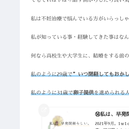
でもそれはやはり話す側からしたら良い
私は不妊治療で悩んでいる方がいらっし
私が知っている事・経験してきた事はな
何なら高校生や大学生に、結婚をする前
私のように29歳で
”いつ閉経してもおか
私のように31歳で
卵子提供
を進められる
⑭私は、早発
2021年9月。1