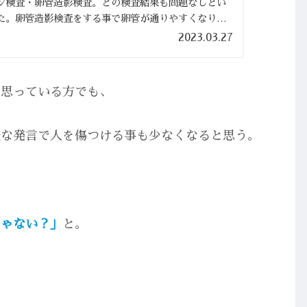
ン検査・卵管造影検査。どの検査結果も問題なしとい
た。卵管造影検査をする事で卵管が通りやすくなり、1
が上がると聞いていま...
2023.03.27
と思っている方でも、
経な発言で人を傷つける事も少なくなると思う。
じゃない？」
と。