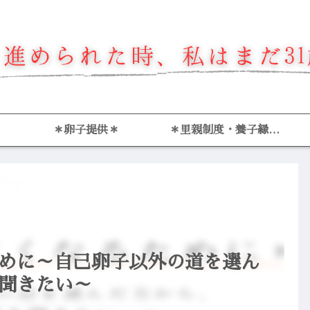
＊卵子提供＊
＊里親制度・養子縁組
＊
るために～自己卵子以外の道を選ん
聞きたい～