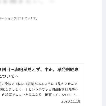
モーションが含まれています。
精９回目～卵胞が見えず、中止。早発閉経専
について～
ｄ3日前の受診では私には卵胞があるようには見えませんで
追加しましょう。」という事で３日間注射を打ち終わ
。内診室でエコーを見るなり「卵育っていないので、
育ってないもなにも、そ...
2023.11.18