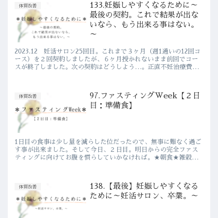
133.妊娠しやすくなるために～
体質改善
最後の契約。これで結果が出な
いなら、もう出来る事はない。
～
2023.12 妊活サロン25回目。これまで３ヶ月（週1通いの12回コ
ース）を２回契約しましたが、６ヶ月授かれないまま前回でコー
スが終了しました。次の契約はどうしよう…。正直不妊治療費よ
りも高くかかっている、この妊活サロン。先生の指導のもと...
97.ファスティングWeek【２日
体質改善
目：準備食】
1日目の食事は少し量を減らした位だったので、無事に難なく過ご
す事が出来ました。そして今日、２日目。明日からの完全ファス
ティングに向けてお腹を慣らしていかなければ。★朝食★雑穀米
80g・サラダ160g（レタストマト玉ねぎ）・漬物（白菜めかぶ
昆...
138.【最後】妊娠しやすくなる
体質改善
ために～妊活サロン、卒業。～