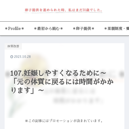
＊Profile＊
＊最初から読む＊
＊卵子提供＊
＊里親制度・
体質改善
2023.10.28
107.妊娠しやすくなるために～
「元の体質に戻るには時間がかか
ります」～
※この記事にはプロモーションが含まれています。