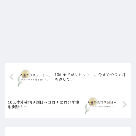
106.全てがリセット―。今までの３ヶ月
を返して。
108.体外受精９回目～コロナに負けず注
射開始！～