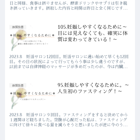
日と同様、食事は摂りませんが、酵素ドリンクやサプリは引き続
き摂っていきます。摂取した内容と時間は昨日と全く同じです。
お昼前に便通有り。苦手だった酵素ドリンクも、炭酸水割りで流
し込む事...
105.妊娠しやすくなるために～
体質改善
目には見えなくても、確実に体
質は変わってきている！～
2023.8 妊活サロン12回目。妊活サロンに通い始めて早くも12回
目。その日の状況によって行ってもらう事は少し違うのですが、
以前までは自律神経のマッサージが多めだったのが、今は内臓整
体を多めにしてくださっています。内臓が少し張っていて少し...
95.妊娠しやすくなるために。～
体質改善
人生初のファスティング！～
2023.8 妊活サロン９回目。ファスティングをすると決めてから
１週間ほど経ちました。空腹が心配だった私は、ファスティング
に向けて徐々に食べる量を減らそうと思いましたが逆に今のうち
に食べておきたい…と結局普通の量を食べながら1週間が経ちま
し...