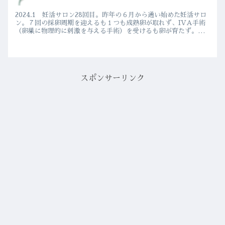
2024.1 妊活サロン28回目。昨年の６月から通い始めた妊活サロ
ン。７回の採卵周期を迎えるも１つも成熟卵が取れず、IVA手術
（卵巣に物理的に刺激を与える手術）を受けるも卵が育たず。ど
れだけ治療を重ねても結果が出ない日々に、何を頑張れば良い...
スポンサーリンク