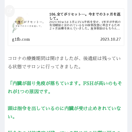
106.全てがリセット―。今までの３ヶ月を返
して。
2023.90ｗ3ｄ３月にIVA手術を受け、1年半が手術の
有効期限と言われているなか体質改善に専念するため
２ヶ月治療を休んでいました。食事制限はもちろんの
事、私に必要なサプリ摂取や１週間のファスティン
グ、週２のサウナ通い、お灸、運動など出来...
g1fb.com
2023.10.27
コロナの療養期間は開けましたが、後遺症は残ってい
る状態でサロンに行ってきました。
「内臓が弱り免疫が落ちています。FSHが高いのもそ
れが1つの原因です。
頭は指令を出しているのに内臓が受け止めきれていな
い。