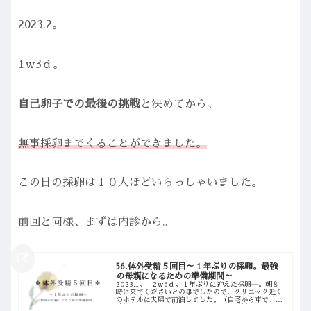
2023.2。
1ｗ3ｄ。
自己卵子での最後の挑戦
と決めてから、
無事採卵までくることができました。
この日の採卵は１０人ほどいらっしゃいました。
前回と同様、まずは内診から。
56.体外受精５回目～１年ぶりの採卵。最強
の母親になるための準備期間～
2023.1。 2ｗ6ｄ。１年ぶりに迎えた採卵―。朝８
時に来てくださいとの事でしたので、クリニック近く
のホテルに夫婦で前泊しました。（自宅から車で、高
速約２時間・下道約3時間ほどかかり、節約の為に下