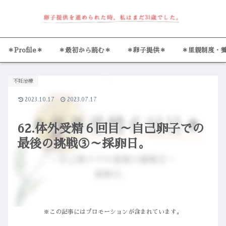
＊Profile＊
＊最初から読む＊
＊卵子提供＊
＊里親制度・
不妊治療
2023.10.17
2023.07.17
62.体外受精６回目～自己卵子での
最後の挑戦③～採卵日。
※この記事にはプロモーションが含まれています。