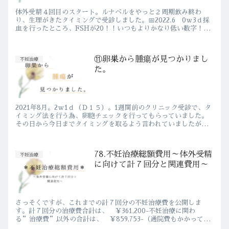
体外受精４回目のスタート。ルナベルをやっと２周期飲み終わ
り、生理がきたタイミングで受診しました。📅2022.6 0ｗ3ｄ採
血を行ったところ、FSHが20！！いつもよりかなり低い数字！！
そして卵胞もいつもより多く３つ見えました！こんな好スター...
⑪卵巣から腫瘍が見つかりまし
不妊治療
た。
2021年8月。2ｗ1ｄ（Ｄ１５）。1週間前のクリニック受診で、タ
イミング法を行う為、卵胞チェックを行ってもらっていました。
その日から今日までタイミングを取るよう言われていましたが、
私達はもちろん シリンジ法 でタイミングを取りました。何
度...
78.不妊治療総額費用～体外受精
不妊治療
に向けて計７回分と関連費用～
さっそくですが、これまでの計７回分の不妊治療費を公開しま
す。計７回分の治療費合計は、 ￥361,200-不妊治療に関わ
る”治療費”以外の合計は、 ￥859,753-（通院費もかかってい
ますが、車で行っているため正確には分かりません。）《不妊...