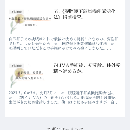
65.《腹腔鏡下卵巣機能賦活化
不妊治療
法》術前検査。
自己卵子での挑戦はこれで最後と決めて挑戦したものの、変性卵
でした。しかし先生から ≪ 腹腔鏡下卵巣機能賦活化法 ≫
を提案していただきこの手術にかけてみる事にしました。
2023.2。改めて旦那さんと２人で手術の詳細を聞きにクリニック
へ行きま...
74.IVA手術後、初受診。体外受
不妊治療
精へ進めるか。
2023.3。0ｗ3ｄ。先月2月に ≪ 腹腔鏡下卵巣機能賦活化法
≫ （別名：IVA）の手術を行いました。退院から約１週間後、
生理がきたため受診しました。傷口はまだ多少痛みますが、自分
で運転できるまでには回復していました。手術後、初めての診...
スポンサーリンク