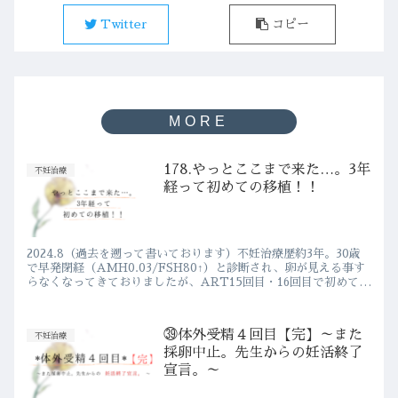
Twitter
コピー
178.やっとここまで来た…。3年
不妊治療
経って初めての移植！！
2024.8（過去を遡って書いております）不妊治療歴約3年。30歳
で早発閉経（AMH0.03/FSH80↑）と診断され、卵が見える事す
らなくなってきておりましたが、ART15回目・16回目で初めての
凍結…！！そしてついに、念願の！初めての！...
㊴体外受精４回目【完】～また
不妊治療
採卵中止。先生からの妊活終了
宣言。～