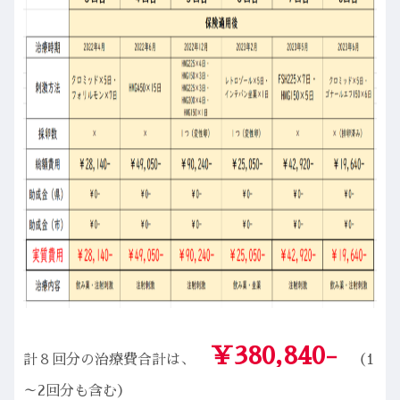
￥380,840-
計８回分の治療費合計は、
（1
～2回分も含む）