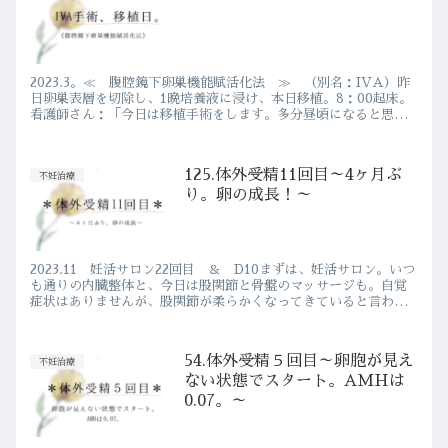
2023.3。≪ 腹腔鏡下卵巣機能賦活化法 ≫ （別名：IVA）昨
日卵巣表層を切除し、1晩培養液に浸け、本日移植。8：00起床。
看護師さん：「今日は移植手術をします。多分昼頃になると思い
ます。」夜中も看護師さんが何度か点滴交換・血圧を測りに...
125.体外受精11回目～4ヶ月ぶ
不妊治療
り。卵の成長！～
2023.11 妊活サロン22回目 ＆ D10まずは、妊活サロン。いつ
も通りの内臓整体と、今日は股関節と骨盤のマッサージも。自覚
症状はありませんが、股関節が柔らかくなってきていると言われ
ました。大事なのは、それが妊娠に繋がるかどうか。妊活サ...
54.体外受精５回目～卵胞が見え
不妊治療
ない状態でスタート。AMHは
0.07。～