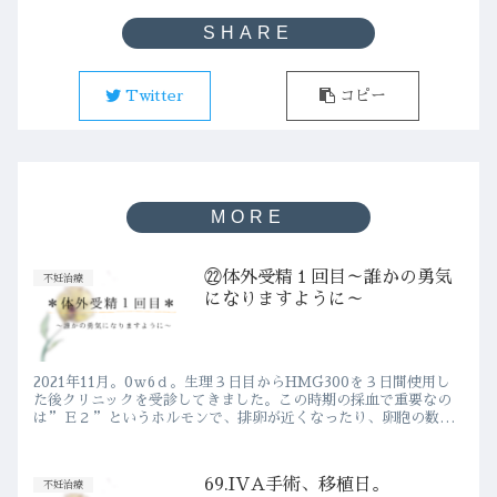
Twitter
コピー
㉒体外受精１回目～誰かの勇気
不妊治療
になりますように～
2021年11月。0ｗ6ｄ。生理３日目からHMG300を３日間使用し
た後クリニックを受診してきました。この時期の採血で重要なの
は”Ｅ２”というホルモンで、排卵が近くなったり、卵胞の数が
たくさんになると上昇してくるホルモンです。成熟した卵胞が...
69.IVA手術、移植日。
不妊治療