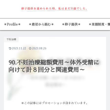
＊Profile＊
＊最初から読む＊
＊卵子提供＊
＊里親制度・
不妊治療
2023.11.22
2023.08.26
90.不妊治療総額費用～体外受精に
向けて計８回分と関連費用～
※この記事にはプロモーションが含まれています。