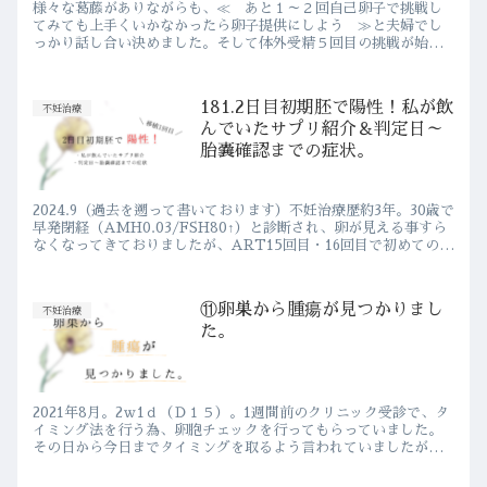
様々な葛藤がありながらも、≪ あと１～２回自己卵子で挑戦し
てみても上手くいかなかったら卵子提供にしよう ≫と夫婦でし
っかり話し合い決めました。そして体外受精５回目の挑戦が始ま
りました。📅2022.12 0ｗ2ｄ明日（生理３日目）からHMG2...
181.2日目初期胚で陽性！私が飲
不妊治療
んでいたサプリ紹介＆判定日～
胎嚢確認までの症状。
2024.9（過去を遡って書いております）不妊治療歴約3年。30歳で
早発閉経（AMH0.03/FSH80↑）と診断され、卵が見える事すら
なくなってきておりましたが、ART15回目・16回目で初めての凍
結…！！そしてついに初めての移植を行い、...
⑪卵巣から腫瘍が見つかりまし
不妊治療
た。
2021年8月。2ｗ1ｄ（Ｄ１５）。1週間前のクリニック受診で、タ
イミング法を行う為、卵胞チェックを行ってもらっていました。
その日から今日までタイミングを取るよう言われていましたが、
私達はもちろん シリンジ法 でタイミングを取りました。何
度...