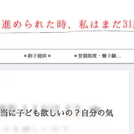
＊卵子提供＊
＊里親制度・養子縁組
＊
～本当に子ども欲しいの？自分の気