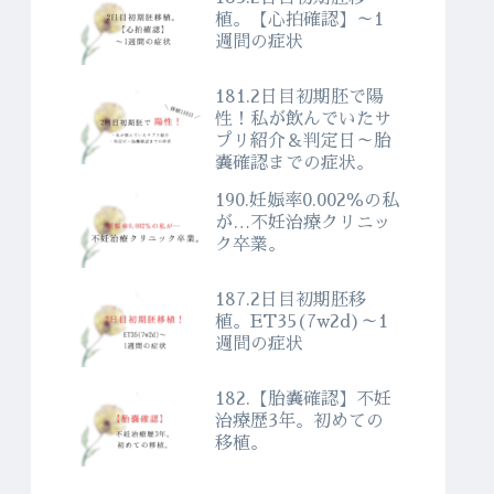
植。【心拍確認】～1
週間の症状
181.2日目初期胚で陽
性！私が飲んでいたサ
プリ紹介＆判定日～胎
嚢確認までの症状。
190.妊娠率0.002％の私
が…不妊治療クリニッ
ク卒業。
187.2日目初期胚移
植。ET35(7w2d)～1
週間の症状
182.【胎嚢確認】不妊
治療歴3年。初めての
移植。