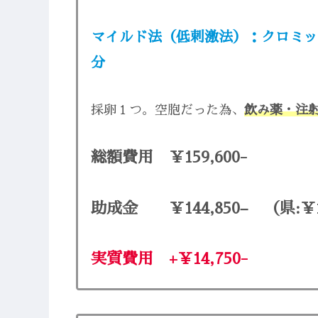
マイルド法（低刺激法）：
クロミッ
分
採卵１つ。空胞だった為、
飲み薬・注
総額費用 ￥159,600-
助成金 ￥144,850
–
（県:￥12
実質費用 +￥14,750-