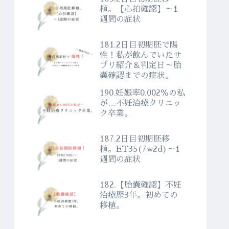
植。【心拍確認】～1
週間の症状
181.2日目初期胚で陽
性！私が飲んでいたサ
プリ紹介＆判定日～胎
嚢確認までの症状。
190.妊娠率0.002％の私
が…不妊治療クリニッ
ク卒業。
187.2日目初期胚移
植。ET35(7w2d)～1
週間の症状
182.【胎嚢確認】不妊
治療歴3年。初めての
移植。