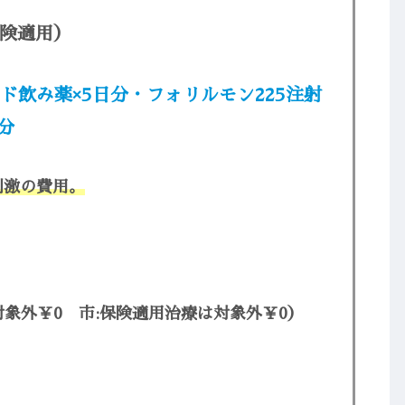
険適用）
飲み薬×5日分・フォリルモン225注射
分
刺激の費用。
対象外￥0 市:保険適用治療は対象外￥0）