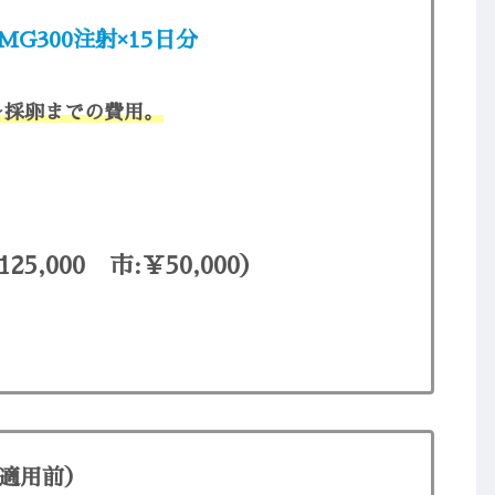
G300注射×15日分
～採卵までの費用。
5,000 市:￥50,000）
適用前）