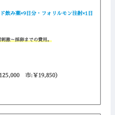
ド飲み薬×9日分・フォリルモン注射×1日
射刺激～採卵までの費用。
5,000 市:￥19,850）