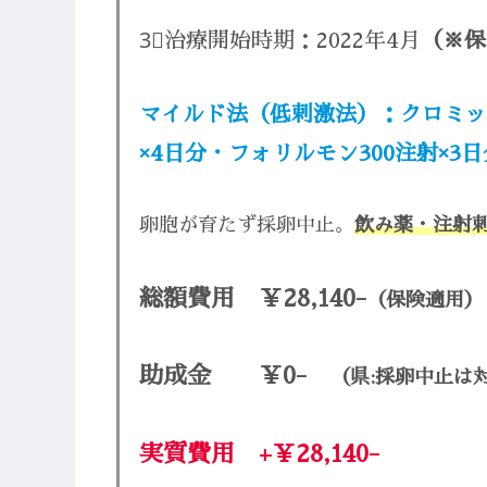
3⃣治療開始時期：2022年4月
（※保
マイルド法（低刺激法）：クロミッド
×4日分・フォリルモン300注射×3日
卵胞が育たず採卵中止。
飲み薬・注射
総額費用 ￥28,140-
（保険適用）
助成金 ￥0-
（県:採卵中止は
実質費用 +￥28,140-