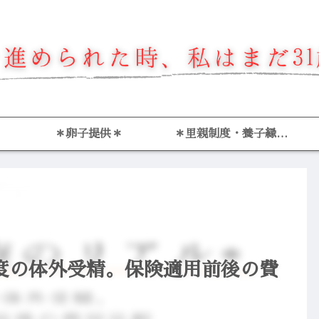
＊卵子提供＊
＊里親制度・養子縁組
＊
度の体外受精。保険適用前後の費