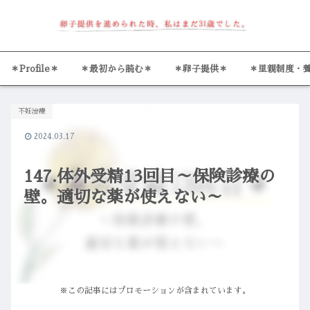
＊Profile＊
＊最初から読む＊
＊卵子提供＊
＊里親制度・
不妊治療
2024.03.17
147.体外受精13回目～保険診療の
壁。適切な薬が使えない～
※この記事にはプロモーションが含まれています。