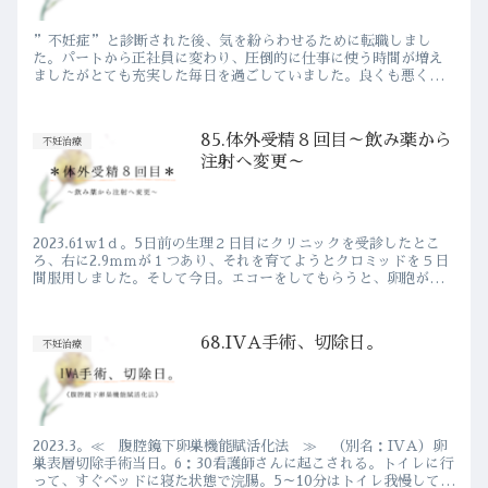
”不妊症”と診断された後、気を紛らわせるために転職しまし
た。パートから正社員に変わり、圧倒的に仕事に使う時間が増え
ましたがとても充実した毎日を過ごしていました。良くも悪くも
忙しい事を理由に、妊活の事は考えないようにしていました。転
職後、約１...
85.体外受精８回目～飲み薬から
不妊治療
注射へ変更～
2023.61ｗ1ｄ。5日前の生理２日目にクリニックを受診したとこ
ろ、右に2.9ｍｍが１つあり、それを育てようとクロミッドを５日
間服用しました。そして今日。エコーをしてもらうと、卵胞が
2.9ｍｍ → 9.3ｍｍ に！大きくはなっていますが...
68.IVA手術、切除日。
不妊治療
2023.3。≪ 腹腔鏡下卵巣機能賦活化法 ≫ （別名：IVA）卵
巣表層切除手術当日。6：30看護師さんに起こされる。トイレに行
って、すぐベッドに寝た状態で浣腸。5～10分はトイレ我慢してと