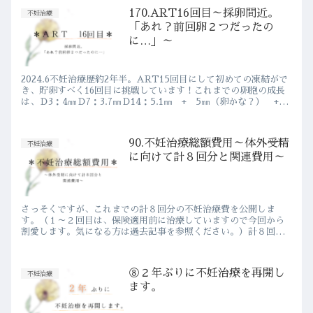
170.ART16回目～採卵間近。
不妊治療
「あれ？前回卵２つだったの
に…」～
2024.6不妊治療歴約2年半。ART15回目にして初めての凍結がで
き、貯卵すべく16回目に挑戦しています！これまでの卵胞の成長
は、Ｄ3：4㎜Ｄ7：3.7㎜Ｄ14：5.1㎜ + 5㎜（卵かな？） +
5㎜（卵かな？）D21：13㎜ + 11...
90.不妊治療総額費用～体外受精
不妊治療
に向けて計８回分と関連費用～
さっそくですが、これまでの計８回分の不妊治療費を公開しま
す。（１～２回目は、保険適用前に治療していますので今回から
割愛します。気になる方は過去記事を参照ください。）計８回分
の治療費合計は、 ￥380,840- （1～2回分も含む）不妊治療
に...
⑧２年ぶりに不妊治療を再開し
不妊治療
ます。