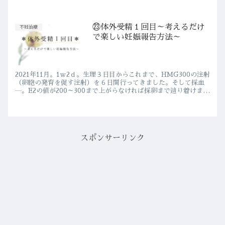
の事でしたが、1分で限界。昨晩同様、ナースコールし...
㉓体外受精１回目～考えるだけ
不妊治療
で楽しい妊娠報告方法～
2021年11月。1ｗ2ｄ。生理３日目からこれまで、HMG300の注射
（卵胞の発育を促す注射）を６日間行ってきました。そして採血
―。E2の値が200～300まで上がらなければ採卵まで辿り着けませ
ん。Ｅ２の値は 20.4。ちょ～っと発育スピー...
スポンサーリンク