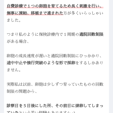
自費診療で１つの卵胞を育てるため長く刺激を行い、
無事に凍結、移植まで進まれた
方が多くいらっしゃい
ました。
つまり私のように保険診療内で１周期の
通院回数制限
がある場合、
卵胞の成長速度が遅いと通院回数制限にひっかかり、
途中中止や強行突破のような形で採卵
をするしかあり
ません。
実際私は以前、卵胞は少しずつ育っていたものの回数
制限の問題から、
診察日を５日後にした所、その前日に排卵してしまっ
ていた
という苦い経験もあります(;_:)