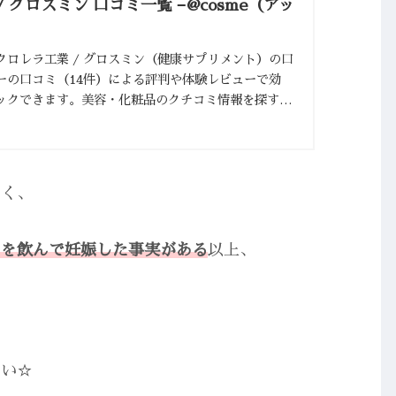
 グロスミン 口コミ一覧 −@cosme（アッ
クロレラ工業 / グロスミン（健康サプリメント）の口
ーの口コミ（14件）による評判や体験レビューで効
ックできます。美容・化粧品のクチコミ情報を探すな
なく、
ンを飲んで妊娠した事実がある
以上、
さい☆