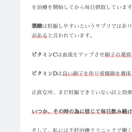
を治療を開始してから毎日摂取していま
葉酸
は妊娠しやすいというサプリではあ
がある
と言われています。
ビタミンC
は血流をアップさせ
卵子の発育
ビタミンD
は
良い卵子を作り受精卵を着床
正直な所、まだ妊娠できていない以上効
いつか、その時の為に信じて毎日飲み続
そして、私には不妊治療クリニックで働