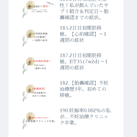
性！私が飲んでいたサ
プリ紹介＆判定日～胎
嚢確認までの症状。
185.2日目初期胚移
植。【心拍確認】～1
週間の症状
187.2日目初期胚移
植。ET35(7w2d)～1
週間の症状
182.【胎嚢確認】不妊
治療歴3年。初めての
移植。
190.妊娠率0.002％の私
が…不妊治療クリニッ
ク卒業。