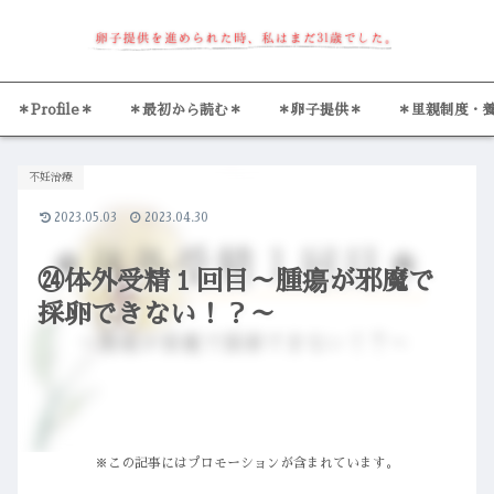
＊Profile＊
＊最初から読む＊
＊卵子提供＊
＊里親制度・
不妊治療
2023.05.03
2023.04.30
㉔体外受精１回目～腫瘍が邪魔で
採卵できない！？～
※この記事にはプロモーションが含まれています。