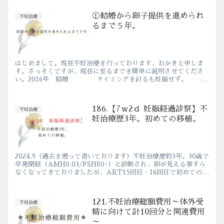
①結婚から卵子提供を進められ
不妊治療
るまで５年。
はじめまして。現在不妊治療を行っております、おかきと申しま
す。さっそくですが、現在に至るまでを簡単に説明させてくださ
い。2016年 結婚 タイミングを計るも妊娠せず。
まずは自宅から近い産婦人科を受診。 その後２つの...
186.【7ｗ2ｄ 妊娠経過診察】不
不妊治療
妊治療歴3年。初めての移植。
2024.9（過去を遡って書いております）不妊治療歴約3年。30歳で
早発閉経（AMH0.03/FSH80↑）と診断され、卵が見える事すら
なくなってきておりましたが、ART15回目・16回目で初めての凍
結！！そしてついに、念願の初めての移植を...
121.不妊治療総額費用～体外受
不妊治療
精に向けて計10回分と関連費用
～