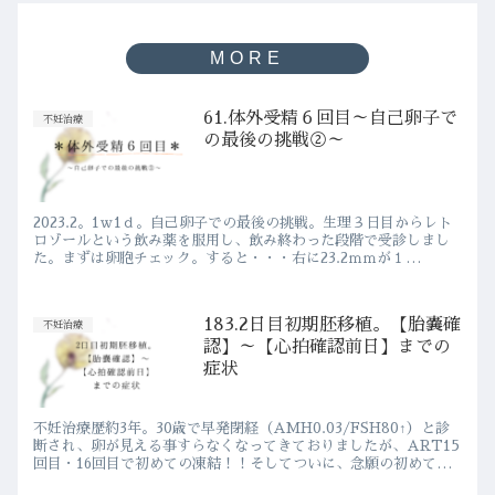
61.体外受精６回目～自己卵子で
不妊治療
の最後の挑戦②～
2023.2。1ｗ1ｄ。自己卵子での最後の挑戦。生理３日目からレト
ロゾールという飲み薬を服用し、飲み終わった段階で受診しまし
た。まずは卵胞チェック。すると・・・右に23.2ｍｍが１
つ・・・！こんなにも順調に大きく育ってくれたのは初めてで
す！...
183.2日目初期胚移植。【胎嚢確
不妊治療
認】～【心拍確認前日】までの
症状
不妊治療歴約3年。30歳で早発閉経（AMH0.03/FSH80↑）と診
断され、卵が見える事すらなくなってきておりましたが、ART15
回目・16回目で初めての凍結！！そしてついに、念願の初めての
移植を行い、【胎嚢確認】まで辿り着くことが出来ま...