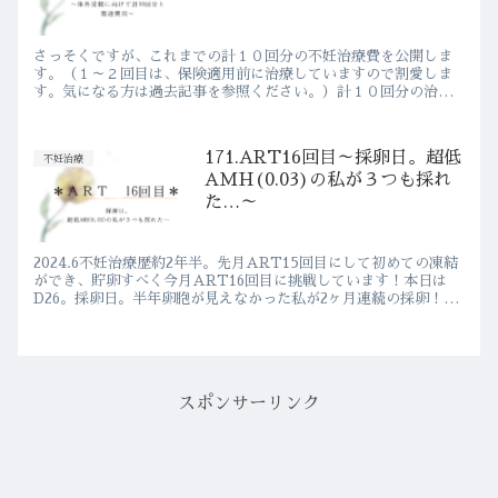
さっそくですが、これまでの計１０回分の不妊治療費を公開しま
す。（１～２回目は、保険適用前に治療していますので割愛しま
す。気になる方は過去記事を参照ください。）計１０回分の治療
費合計は、 ￥419,530- （1～2回分も含む）不妊治療に関わ...
171.ART16回目～採卵日。超低
不妊治療
AMH(0.03)の私が３つも採れ
た…～
2024.6不妊治療歴約2年半。先月ART15回目にして初めての凍結
ができ、貯卵すべく今月ART16回目に挑戦しています！本日は
D26。採卵日。半年卵胞が見えなかった私が2ヶ月連続の採卵！！
D3で見えた卵胞は、D7で小さくなりましたがその後...
スポンサーリンク