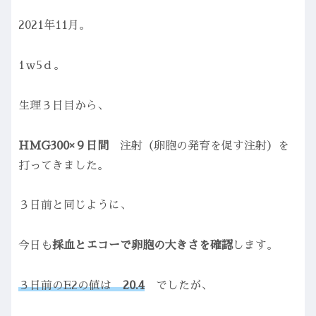
2021年11月。
1ｗ5ｄ。
生理３日目から、
HMG300×９日間
注射（卵胞の発育を促す注射）を
打ってきました。
３日前と同じように、
今日も
採血とエコーで卵胞の大きさを確認
します。
３日前のE2の値は
20.4
でしたが、