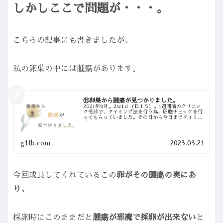
しかしここで問題が・・・。
こちらの記事にも書きましたが、
私の卵巣の中には腫瘍があります。
⑪卵巣から腫瘍が見つかりました。
2021年8月。2ｗ1ｄ（Ｄ１５）。1週間前のクリニッ
ク受診で、タイミング法を行う為、卵胞チェックを行
ってもらっていました。その日から今日までタイミン
グを取るよう言われていましたが、私達はもちろん
シリンジ法 でタイミングを取りました。何度...
g1fb.com
2023.03.21
今回成長してくれているこの
卵がその腫瘍の奥にあ
り、
採卵時にこのままだと
腫瘍が邪魔で採卵が出来ない
と